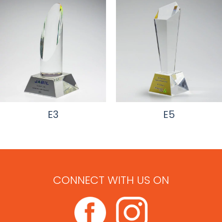
E3
E5
CONNECT WITH US ON